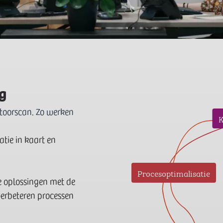
g
ntoorscan. Zo werken
K
tie in kaart en
Procesoptimalisatie
 oplossingen met de
erbeteren processen