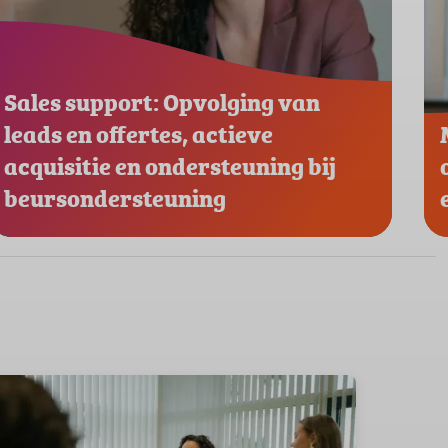
Sales support: Opvolging van
leads en offertes, actieve
acquisitie en ondersteuning bij
beursondersteuning