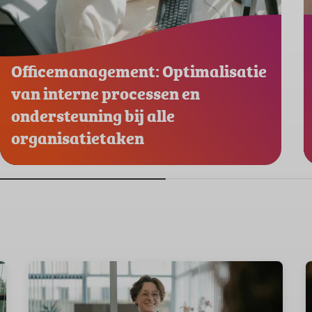
Officemanagement: Optimalisatie
van interne processen en
ondersteuning bij alle
organisatietaken