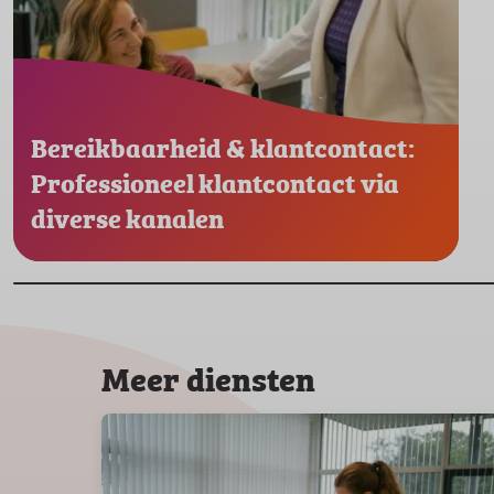
Bereikbaarheid & klantcontact:
Professioneel klantcontact via
diverse kanalen
Meer diensten