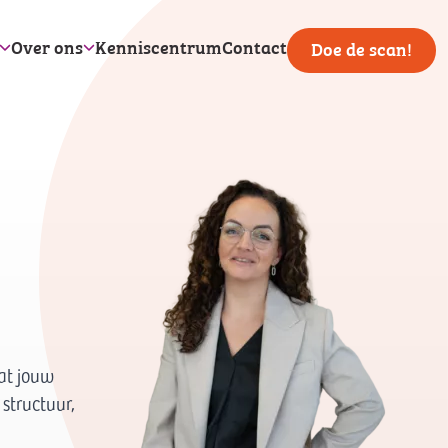
Over ons
Kenniscentrum
Contact
Doe de scan!
at jouw
structuur,