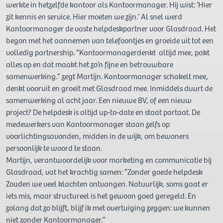
werkte in hetzelfde kantoor als Kantoormanager. Hij wist: ‘Hier
zit kennis en service. Hier moeten we zijn.’ Al snel werd
Kantoormanager de vaste helpdeskpartner voor Glasdraad. Het
begon met het aannemen van telefoontjes en groeide uit tot een
volledig partnership. “Kantoormanagerdenkt altijd mee, pakt
alles op en dat maakt het zo’n fijne en betrouwbare
samenwerking.” zegt Martijn. Kantoormanager schakelt mee,
denkt vooruit en groeit met Glasdraad mee. Inmiddels duurt de
samenwerking al acht jaar. Een nieuwe BV, of een nieuw
project? De helpdesk is altijd up-to-date en staat partaat. De
medewerkers van Kantoormanager staan zelfs op
voorlichtingsavonden, midden in de wijk, om bewoners
persoonlijk te woord te staan.
Martijn, verantwoordelijk voor marketing en communicatie bij
Glasdraad, vat het krachtig samen: “Zonder goede helpdesk
Zouden we veel klachten ontvangen. Natuurlijk, soms gaat er
iets mis, maar structureel is het gewoon goed geregeld. En
zolang dat zo blijft, blijf ik met overtuiging zeggen: we kunnen
niet zonder Kantoormanager.”